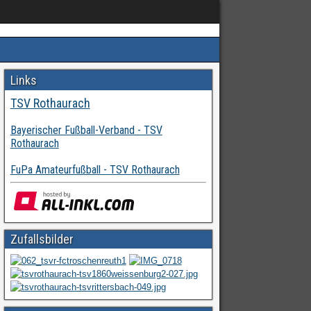
Links
TSV Rothaurach
Bayerischer Fußball-Verband - TSV
Rothaurach
FuPa Amateurfußball - TSV Rothaurach
Zufallsbilder