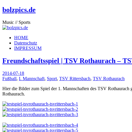
bolzpics.de
Music // Sports
HOME
Datenschutz
IMPRESSUM
Freundschaftsspiel | TSV Rothaurach – TSV R
2014-07-18
Fußball
,
I. Mannschaft
,
Sport
,
TSV Rittersbach
,
TSV Rothaurach
Hier die Bilder zum Spiel der 1. Mannschaften des TSV Rothaurach 
Rothaurach.