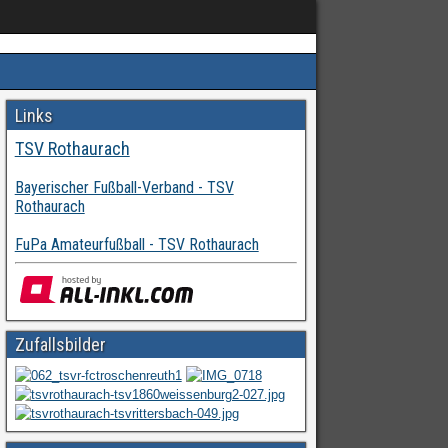
Links
TSV Rothaurach
Bayerischer Fußball-Verband - TSV
Rothaurach
FuPa Amateurfußball - TSV Rothaurach
Zufallsbilder