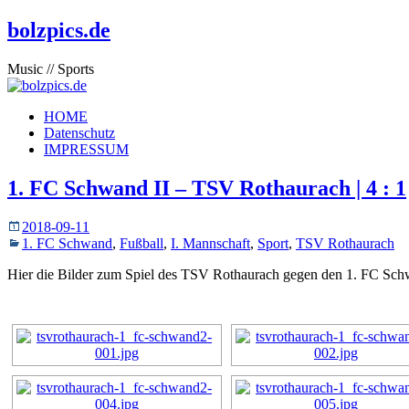
bolzpics.de
Music // Sports
HOME
Datenschutz
IMPRESSUM
1. FC Schwand II – TSV Rothaurach | 4 : 1
2018-09-11
1. FC Schwand
,
Fußball
,
I. Mannschaft
,
Sport
,
TSV Rothaurach
Hier die Bilder zum Spiel des TSV Rothaurach gegen den 1. FC Sch