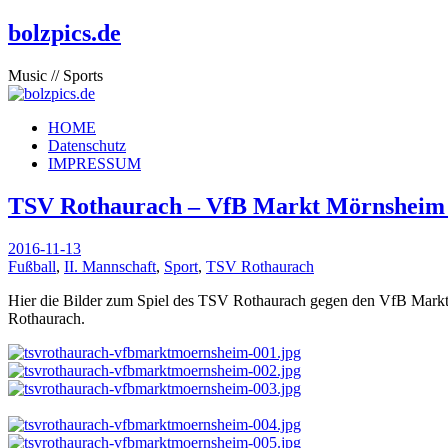
bolzpics.de
Music // Sports
HOME
Datenschutz
IMPRESSUM
TSV Rothaurach – VfB Markt Mörnsheim | 4
2016-11-13
Fußball
,
II. Mannschaft
,
Sport
,
TSV Rothaurach
Hier die Bilder zum Spiel des TSV Rothaurach gegen den VfB Mar
Rothaurach.