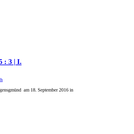
 3 | I.
ch
rgensgmünd am 18. September 2016 in