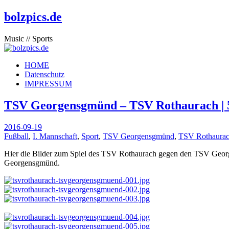
bolzpics.de
Music // Sports
HOME
Datenschutz
IMPRESSUM
TSV Georgensgmünd – TSV Rothaurach | 5 :
2016-09-19
Fußball
,
I. Mannschaft
,
Sport
,
TSV Georgensgmünd
,
TSV Rothaura
Hier die Bilder zum Spiel des TSV Rothaurach gegen den TSV Geo
Georgensgmünd.